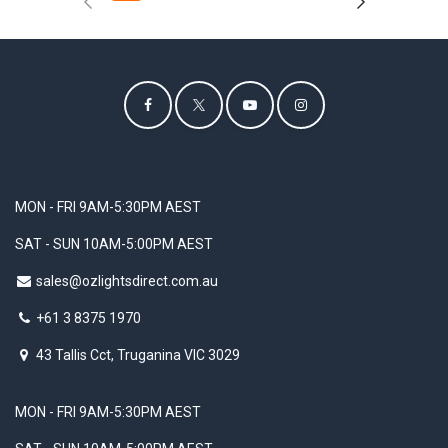
MON - FRI 9AM-5:30PM AEST
SAT - SUN 10AM-5:00PM AEST
sales@ozlightsdirect.com.au
+61 3 8375 1970
43 Tallis Cct, Truganina VIC 3029
MON - FRI 9AM-5:30PM AEST