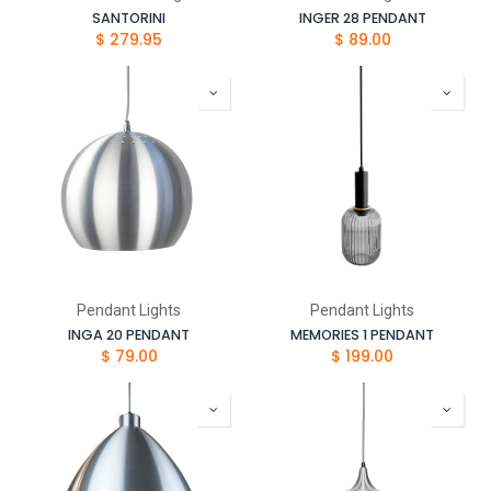
SANTORINI
INGER 28 PENDANT
$
279.95
$
89.00
Pendant Lights
Pendant Lights
INGA 20 PENDANT
MEMORIES 1 PENDANT
$
79.00
$
199.00