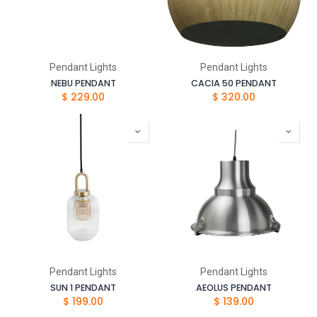
Pendant Lights
Pendant Lights
NEBU PENDANT
CACIA 50 PENDANT
$
229.00
$
320.00
Pendant Lights
Pendant Lights
SUN 1 PENDANT
AEOLUS PENDANT
$
199.00
$
139.00